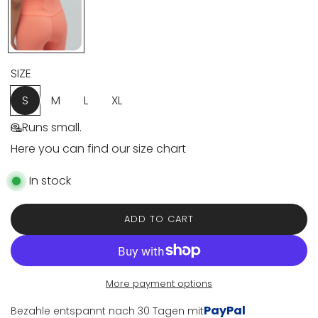
e
SIZE
S
M
L
XL
Runs small.
Here you can find our size chart
In stock
ADD TO CART
L
O
A
D
I
More payment options
N
PayPal
Bezahle entspannt nach 30 Tagen mit
G