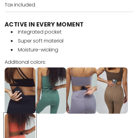
e
Tax included.
g
ACTIVE IN EVERY MOMENT
u
Integrated pocket
Super soft material
l
Moisture-wicking
a
Additional colors:
r
p
r
i
c