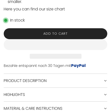
smaller.
Here you can find our size chart
In stock
ADD TO CART
L
O
A
D
I
N
PayPal
Bezahle entspannt nach 30 Tagen mit
G
.
.
PRODUCT DESCRIPTION
.
HIGHLIGHTS
MATERIAL & CARE INSTRUCTIONS