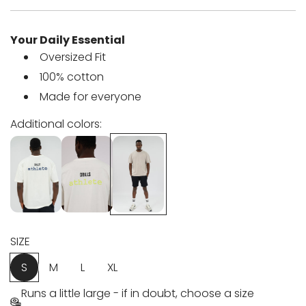
g
Your Daily Essential
u
Oversized Fit
l
100% cotton
Made for everyone
a
Additional colors:
r
p
r
i
SIZE
c
S
M
L
XL
e
Runs a little large - if in doubt, choose a size