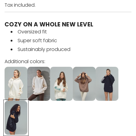
e
Tax included.
g
COZY ON A WHOLE NEW LEVEL
u
Oversized fit
Super soft fabric
l
Sustainably produced
a
Additional colors:
r
p
r
i
c