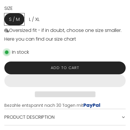
e
SIZE
S / M
L / XL
Oversized fit - if in doubt, choose one size smaller.
Here you can find our size chart
In stock
ADD TO CART
L
O
A
D
I
N
PayPal
Bezahle entspannt nach 30 Tagen mit
G
.
PRODUCT DESCRIPTION
.
.