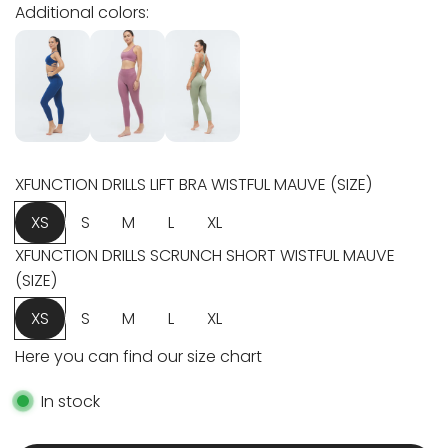
l
g
Additional colors:
e
u
p
l
r
a
i
r
c
p
XFUNCTION DRILLS LIFT BRA WISTFUL MAUVE (SIZE)
e
r
XS
S
M
L
XL
i
XFUNCTION DRILLS SCRUNCH SHORT WISTFUL MAUVE
(SIZE)
c
XS
S
M
L
XL
e
Here you can find our size chart
In stock