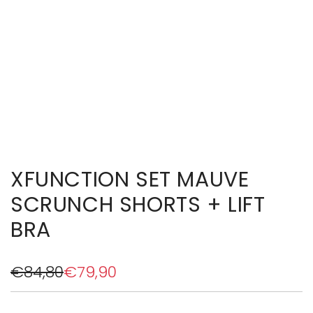
XFUNCTION SET MAUVE
SCRUNCH SHORTS + LIFT
BRA
S
R
€84,80
€79,90
a
e