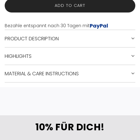
ADD TO CART
L
O
A
PayPal
Bezahle entspannt nach 30 Tagen mit
D
I
PRODUCT DESCRIPTION
N
G
.
HIGHLIGHTS
.
.
MATERIAL & CARE INSTRUCTIONS
10% FÜR DICH!